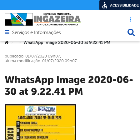
ACESSIBILIDADE
Acesso ráp
Busca
Serviços e Informações
Abrir menu principal de navegação
Você está aqui:
WhatsApp Image 2020-06-30 at 9.22.41 PM
>
>
publicado: 01/07/2020 09h07,
última modificação: 01/07/2020 09h07
WhatsApp Image 2020-06-
30 at 9.22.41 PM
book