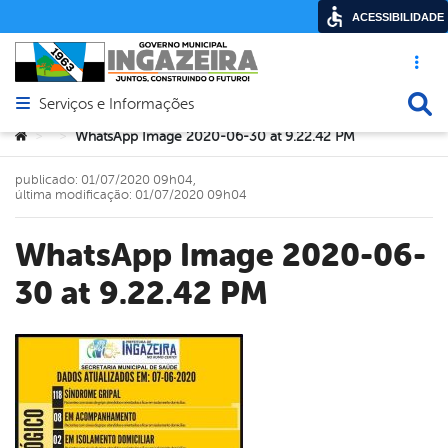
ACESSIBILIDADE
Acesso ráp
Busca
Serviços e Informações
Abrir menu principal de navegação
Você está aqui:
WhatsApp Image 2020-06-30 at 9.22.42 PM
>
>
publicado: 01/07/2020 09h04,
última modificação: 01/07/2020 09h04
WhatsApp Image 2020-06-
30 at 9.22.42 PM
book