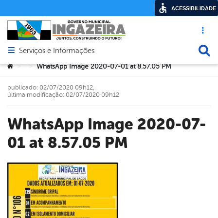
ACESSIBILIDADE
Acesso ráp
Busca
Serviços e Informações
Abrir menu principal de navegação
Você está aqui:
WhatsApp Image 2020-07-01 at 8.57.05 PM
>
>
publicado: 02/07/2020 09h12,
última modificação: 02/07/2020 09h12
WhatsApp Image 2020-07-
01 at 8.57.05 PM
book