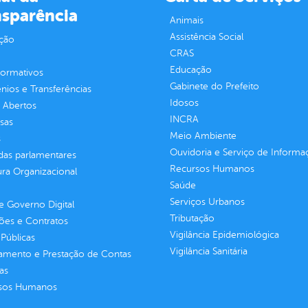
nsparência
Animais
Assistência Social
ção
CRAS
Educação
normativos
Gabinete do Prefeito
ios e Transferências
Idosos
 Abertos
INCRA
sas
Meio Ambiente
s
Ouvidoria e Serviço de Informa
as parlamentares
Recursos Humanos
ura Organizacional
Saúde
Serviços Urbanos
 Governo Digital
Tributação
ções e Contratos
Vigilância Epidemiológica
Públicas
Vigilância Sanitária
jamento e Prestação de Contas
as
sos Humanos