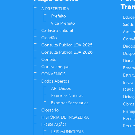
Tra
A PREFEITURA
Prefeito
Educa
Vice Prefeito
Saúde
Cadastro cultural
Atos 
Cidadão
Convên
Consulta Pública LOA 2025
Dados
Consulta Pública LOA 2026
Despe
Contato
Diária
Contra cheque
Emend
CONVÊNIOS
Estrut
Dados Abertos
Inicio
API Dados
LGPD e
Exportar Notícias
Licita
Exportar Secretarias
Obras 
Glossário
Plane
HISTÓRIA DE INGAZEIRA
Receit
LEGISLAÇÃO
Recur
LEIS MUNICIPAIS