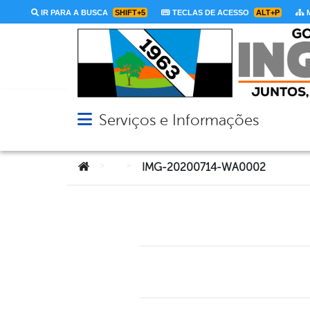
IR PARA A BUSCA
SHIFT+5
TECLAS DE ACESSO
ALT+P
M
Serviços e Informações
Abrir menu principal de navegação
Você está aqui:
>
>
IMG-20200714-WA0002