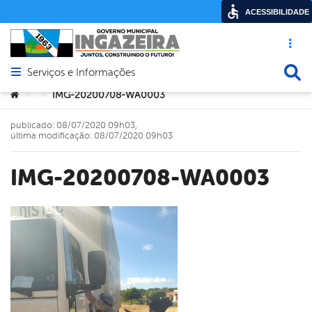
ACESSIBILIDADE
Acesso ráp
Busca
Serviços e Informações
Abrir menu principal de navegação
Você está aqui:
IMG-20200708-WA0003
>
>
publicado: 08/07/2020 09h03,
última modificação: 08/07/2020 09h03
IMG-20200708-WA0003
book
er