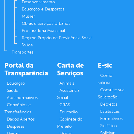
Desenvolvimento
Educação e Desportos
Mulher
Obras e Serviços Urbanos
Procuradoria Municipal
Regime Próprio de Previdência Social
Saúde
Transportes
Portal da
Carta de
E-sic
Transparência
Serviços
Como
solicitar
Educação
Animais
Consulte sua
Saúde
Assistência
Solicitação
Atos normativos
Social
Decretos
Convênios e
CRAS
Estatísticas
Transferências
Educação
Formulários
Dados Abertos
Gabinete do
Sic Físico
Despesas
Prefeito
Solicitar
Diárias
Idosos