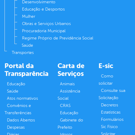
Desenvolvimento
Educação e Desportos
Mulher
Obras e Serviços Urbanos
Procuradoria Municipal
Regime Próprio de Previdência Social
Saúde
Transportes
Portal da
Carta de
E-sic
Transparência
Serviços
Como
solicitar
Educação
Animais
Consulte sua
Saúde
Assistência
Solicitação
Atos normativos
Social
Decretos
Convênios e
CRAS
Estatísticas
Transferências
Educação
Formulários
Dados Abertos
Gabinete do
Sic Físico
Despesas
Prefeito
Solicitar
Diárias
Idosos