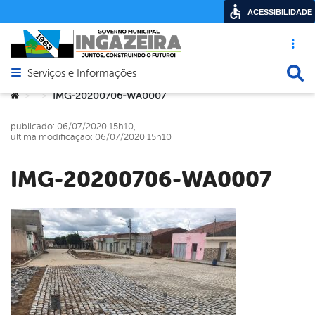
ACESSIBILIDADE
Acesso ráp
Busca
Serviços e Informações
Abrir menu principal de navegação
Você está aqui:
IMG-20200706-WA0007
>
>
publicado: 06/07/2020 15h10,
última modificação: 06/07/2020 15h10
IMG-20200706-WA0007
book
er