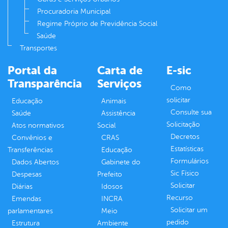
Procuradoria Municipal
Regime Próprio de Previdência Social
Saúde
Transportes
Portal da
Carta de
E-sic
Transparência
Serviços
Como
solicitar
Educação
Animais
Consulte sua
Saúde
Assistência
Solicitação
Atos normativos
Social
Decretos
Convênios e
CRAS
Estatísticas
Transferências
Educação
Formulários
Dados Abertos
Gabinete do
Sic Físico
Despesas
Prefeito
Solicitar
Diárias
Idosos
Recurso
Emendas
INCRA
Solicitar um
parlamentares
Meio
pedido
Estrutura
Ambiente