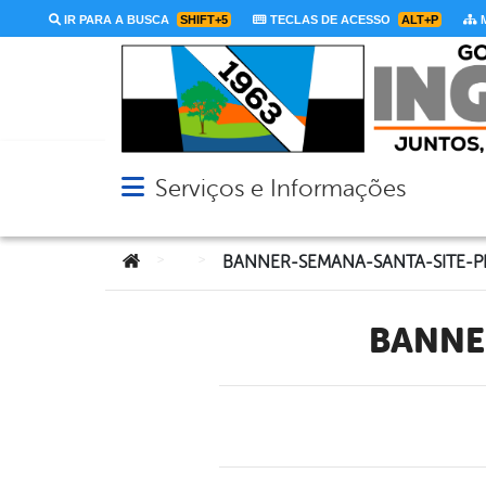
IR PARA A BUSCA
SHIFT+5
TECLAS DE ACESSO
ALT+P
M
Serviços e Informações
Abrir menu principal de navegação
Você está aqui:
>
>
BANNER-SEMANA-SANTA-SITE-P
BANN