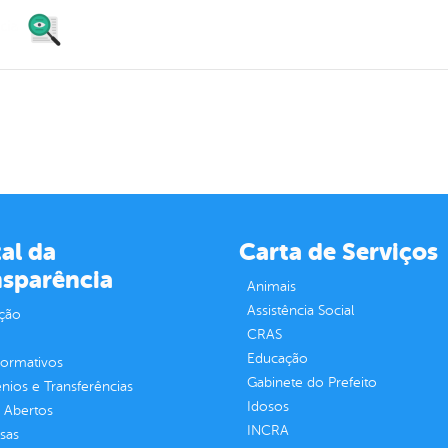
al da
Carta de Serviços
nsparência
Animais
Assistência Social
ção
CRAS
Educação
normativos
Gabinete do Prefeito
ios e Transferências
Idosos
 Abertos
INCRA
sas