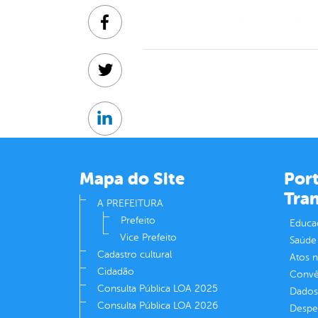
Facebook
Twitter
Linkedin
Mapa do Site
Port
Tra
A PREFEITURA
Prefeito
Educa
Vice Prefeito
Saúde
Cadastro cultural
Atos 
Cidadão
Convên
Consulta Pública LOA 2025
Dados
Consulta Pública LOA 2026
Despe