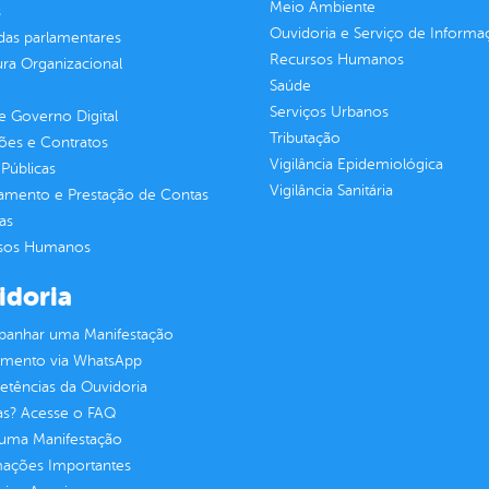
Meio Ambiente
s
Ouvidoria e Serviço de Informa
as parlamentares
Recursos Humanos
ura Organizacional
Saúde
Serviços Urbanos
 Governo Digital
Tributação
ções e Contratos
Vigilância Epidemiológica
Públicas
Vigilância Sanitária
jamento e Prestação de Contas
as
sos Humanos
idoria
anhar uma Manifestação
imento via WhatsApp
tências da Ouvidoria
as? Acesse o FAQ
 uma Manifestação
mações Importantes