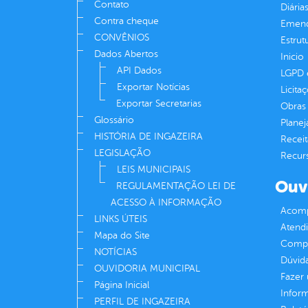
Contato
Diária
Contra cheque
Emend
CONVÊNIOS
Estrut
Dados Abertos
Inicio
API Dados
LGPD e
Exportar Notícias
Licita
Exportar Secretarias
Obras 
Glossário
Plane
HISTÓRIA DE INGAZEIRA
Receit
LEGISLAÇÃO
Recur
LEIS MUNICIPAIS
Ouv
REGULAMENTAÇÃO LEI DE
ACESSO À INFORMAÇÃO
Acomp
LINKS ÚTEIS
Atend
Mapa do Site
Compe
NOTÍCIAS
Dúvid
OUVIDORIA MUNICIPAL
Fazer
Página Inicial
Infor
PERFIL DE INGAZEIRA