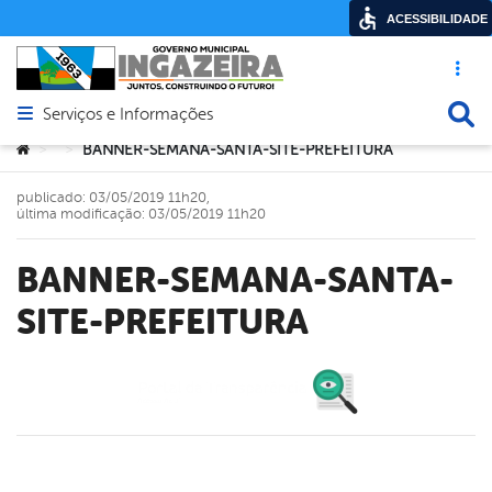
ACESSIBILIDADE
Acesso ráp
Busca
Serviços e Informações
Abrir menu principal de navegação
Você está aqui:
BANNER-SEMANA-SANTA-SITE-PREFEITURA
>
>
publicado: 03/05/2019 11h20,
última modificação: 03/05/2019 11h20
BANNER-SEMANA-SANTA-
SITE-PREFEITURA
book