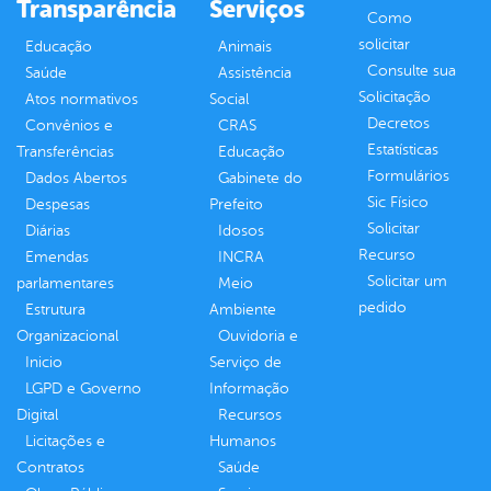
Transparência
Serviços
Como
solicitar
Educação
Animais
Consulte sua
Saúde
Assistência
Solicitação
Atos normativos
Social
Decretos
Convênios e
CRAS
Estatísticas
Transferências
Educação
Formulários
Dados Abertos
Gabinete do
Sic Físico
Despesas
Prefeito
Solicitar
Diárias
Idosos
Recurso
Emendas
INCRA
Solicitar um
parlamentares
Meio
pedido
Estrutura
Ambiente
Organizacional
Ouvidoria e
Inicio
Serviço de
LGPD e Governo
Informação
Digital
Recursos
Licitações e
Humanos
Contratos
Saúde