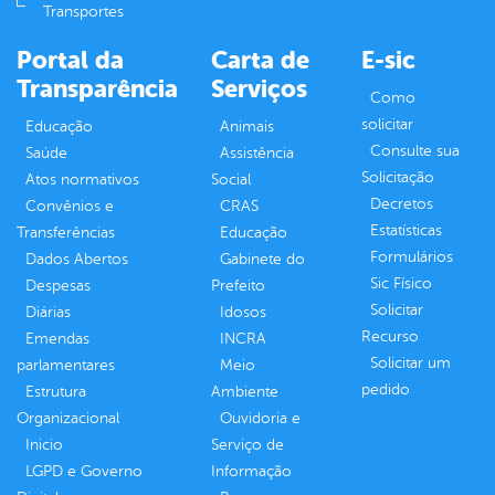
Transportes
Portal da
Carta de
E-sic
Transparência
Serviços
Como
solicitar
Educação
Animais
Consulte sua
Saúde
Assistência
Solicitação
Atos normativos
Social
Decretos
Convênios e
CRAS
Estatísticas
Transferências
Educação
Formulários
Dados Abertos
Gabinete do
Sic Físico
Despesas
Prefeito
Solicitar
Diárias
Idosos
Recurso
Emendas
INCRA
Solicitar um
parlamentares
Meio
pedido
Estrutura
Ambiente
Organizacional
Ouvidoria e
Inicio
Serviço de
LGPD e Governo
Informação