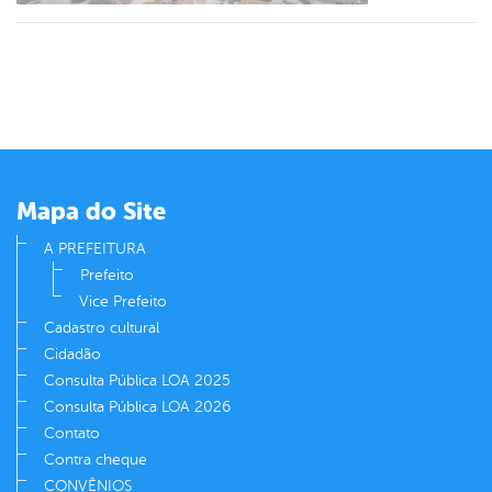
er
din
Mapa do Site
A PREFEITURA
Prefeito
Vice Prefeito
Cadastro cultural
Cidadão
Consulta Pública LOA 2025
Consulta Pública LOA 2026
Contato
Contra cheque
CONVÊNIOS