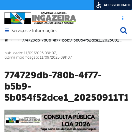
ACESSIBILIDADE
Acesso ráp
Busca
Serviços e Informações
Abrir menu principal de navegação
Você está aqui:
774729db-780b-4f77-b5b9-5b054f52dce1_20250911T111335
>
>
publicado: 11/09/2025 09h07,
última modificação: 11/09/2025 09h07
774729db-780b-4f77-
b5b9-
5b054f52dce1_20250911T1
book