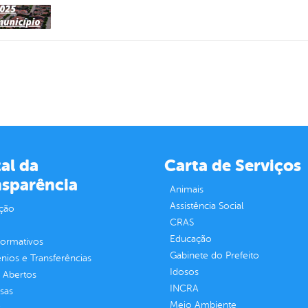
al da
Carta de Serviços
nsparência
Animais
Assistência Social
ção
CRAS
Educação
normativos
Gabinete do Prefeito
ios e Transferências
Idosos
 Abertos
INCRA
sas
Meio Ambiente
s