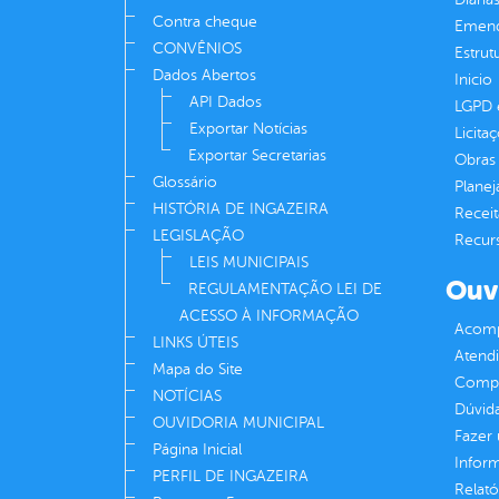
Contra cheque
Emend
CONVÊNIOS
Estrut
Dados Abertos
Inicio
API Dados
LGPD e
Exportar Notícias
Licita
Exportar Secretarias
Obras 
Glossário
Plane
HISTÓRIA DE INGAZEIRA
Receit
LEGISLAÇÃO
Recur
LEIS MUNICIPAIS
Ouv
REGULAMENTAÇÃO LEI DE
ACESSO À INFORMAÇÃO
Acomp
LINKS ÚTEIS
Atend
Mapa do Site
Compe
NOTÍCIAS
Dúvid
OUVIDORIA MUNICIPAL
Fazer
Página Inicial
Infor
PERFIL DE INGAZEIRA
Relató