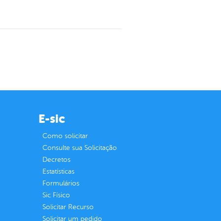
E-sic
Como solicitar
Consulte sua Solicitação
Decretos
Estatísticas
Formulários
Sic Físico
Solicitar Recurso
Solicitar um pedido