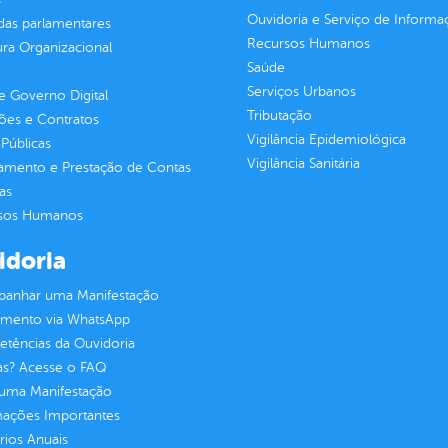
Ouvidoria e Serviço de Informa
as parlamentares
Recursos Humanos
ura Organizacional
Saúde
Serviços Urbanos
 Governo Digital
Tributação
ções e Contratos
Vigilância Epidemiológica
Públicas
Vigilância Sanitária
jamento e Prestação de Contas
as
sos Humanos
idoria
anhar uma Manifestação
imento via WhatsApp
tências da Ouvidoria
as? Acesse o FAQ
 uma Manifestação
mações Importantes
rios Anuais