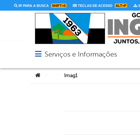
IR PARA A BUSCA
SHIFT+5
TECLAS DE ACESSO
ALT+P
M
Serviços e Informações
Abrir menu principal de navegação
Você está aqui:
>
>
Imag1