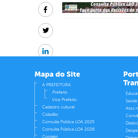
Facebook
Twitter
Linkedin
Mapa do Site
Port
Tra
A PREFEITURA
Prefeito
Educa
Vice Prefeito
Saúde
Cadastro cultural
Atos 
Cidadão
Convên
Consulta Pública LOA 2025
Dados
Consulta Pública LOA 2026
Despe
Contato
Diária