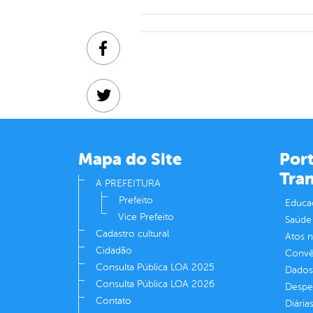
Facebook
Twitter
Linkedin
Mapa do Site
Port
Tra
A PREFEITURA
Prefeito
Educa
Vice Prefeito
Saúde
Cadastro cultural
Atos 
Cidadão
Convên
Consulta Pública LOA 2025
Dados
Consulta Pública LOA 2026
Despe
Contato
Diária