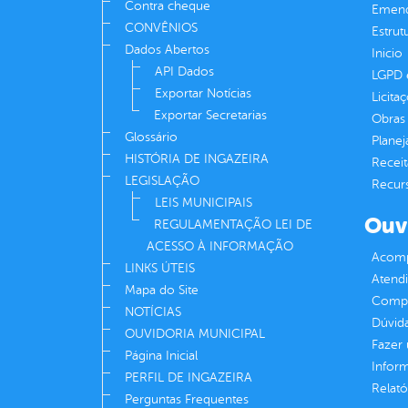
Contra cheque
Emend
CONVÊNIOS
Estrut
Dados Abertos
Inicio
API Dados
LGPD e
Exportar Notícias
Licita
Exportar Secretarias
Obras 
Glossário
Plane
HISTÓRIA DE INGAZEIRA
Receit
LEGISLAÇÃO
Recur
LEIS MUNICIPAIS
Ouv
REGULAMENTAÇÃO LEI DE
ACESSO À INFORMAÇÃO
Acomp
LINKS ÚTEIS
Atend
Mapa do Site
Compe
NOTÍCIAS
Dúvid
OUVIDORIA MUNICIPAL
Fazer
Página Inicial
Infor
PERFIL DE INGAZEIRA
Relató
Perguntas Frequentes