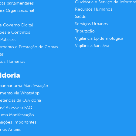
Ouvidoria e Serviço de Informa
as parlamentares
Recursos Humanos
ura Organizacional
Saúde
Serviços Urbanos
 Governo Digital
Tributação
ções e Contratos
Vigilância Epidemiológica
Públicas
Vigilância Sanitária
jamento e Prestação de Contas
as
sos Humanos
idoria
anhar uma Manifestação
imento via WhatsApp
tências da Ouvidoria
as? Acesse o FAQ
 uma Manifestação
mações Importantes
rios Anuais