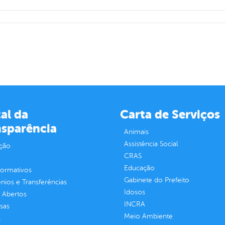
al da
Carta de Serviços
nsparência
Animais
Assistência Social
ção
CRAS
Educação
normativos
Gabinete do Prefeito
ios e Transferências
Idosos
 Abertos
INCRA
sas
Meio Ambiente
s