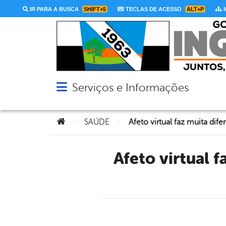
IR PARA A BUSCA
SHIFT+5
TECLAS DE ACESSO
ALT+P
M
Serviços e Informações
Abrir menu principal de navegação
Você está aqui:
>
>
SAÚDE
Afeto virtual faz muita diferença em tempos de isolamento