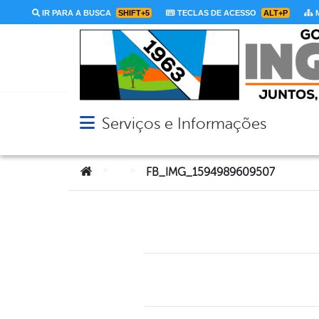
IR PARA A BUSCA
SHIFT+5
TECLAS DE ACESSO
ALT+P
M
Serviços e Informações
Abrir menu principal de navegação
Você está aqui:
>
>
FB_IMG_1594989609507