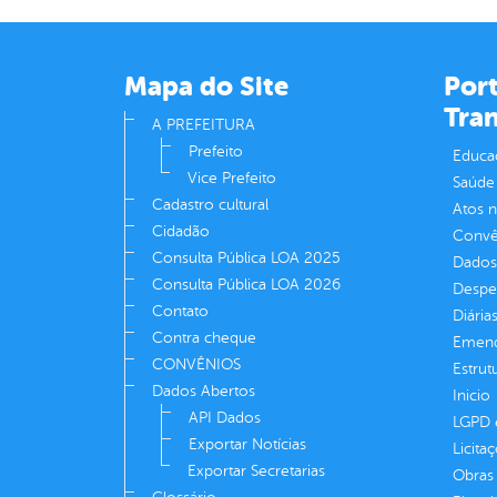
Mapa do Site
Port
Tra
A PREFEITURA
Prefeito
Educa
Vice Prefeito
Saúde
Cadastro cultural
Atos 
Cidadão
Convên
Consulta Pública LOA 2025
Dados
Consulta Pública LOA 2026
Despe
Contato
Diária
Contra cheque
Emend
CONVÊNIOS
Estrut
Dados Abertos
Inicio
API Dados
LGPD e
Exportar Notícias
Licita
Exportar Secretarias
Obras 