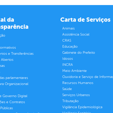
al da
Carta de Serviços
nsparência
Animais
Assistência Social
ção
CRAS
Educação
normativos
Gabinete do Prefeito
ios e Transferências
Idosos
 Abertos
INCRA
sas
Meio Ambiente
s
Ouvidoria e Serviço de Informa
as parlamentares
Recursos Humanos
ura Organizacional
Saúde
Serviços Urbanos
 Governo Digital
Tributação
ções e Contratos
Vigilância Epidemiológica
Públicas