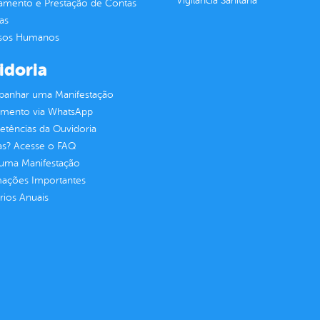
Vigilância Sanitária
jamento e Prestação de Contas
as
sos Humanos
idoria
anhar uma Manifestação
imento via WhatsApp
tências da Ouvidoria
as? Acesse o FAQ
 uma Manifestação
mações Importantes
rios Anuais