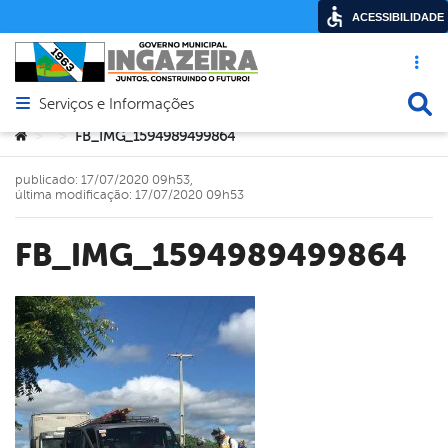
ACESSIBILIDADE
Acesso ráp
Busca
Serviços e Informações
Abrir menu principal de navegação
Você está aqui:
FB_IMG_1594989499864
>
>
publicado: 17/07/2020 09h53,
última modificação: 17/07/2020 09h53
FB_IMG_1594989499864
book
er