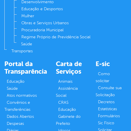
Desenvolvimento
Educação e Desportos
Mulher
Obras e Serviços Urbanos
Procuradoria Municipal
Regime Próprio de Previdência Social
Saúde
Transportes
Portal da
Carta de
E-sic
Transparência
Serviços
Como
solicitar
Educação
Animais
Consulte sua
Saúde
Assistência
Solicitação
Atos normativos
Social
Decretos
Convênios e
CRAS
Estatísticas
Transferências
Educação
Formulários
Dados Abertos
Gabinete do
Sic Físico
Despesas
Prefeito
Solicitar
Diárias
Idosos