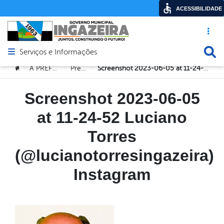
ACESSIBILIDADE
Acesso ráp
Busca
Serviços e Informações
Abrir menu principal de navegação
Você está aqui:
A PREFEITURA
Prefeito
Screenshot 2023-06-05 at 11-24-52 Luciano Torres (@lucianotorresingazeira) Instagram
>
>
>
Screenshot 2023-06-05
at 11-24-52 Luciano
Torres
(@lucianotorresingazeira)
Instagram