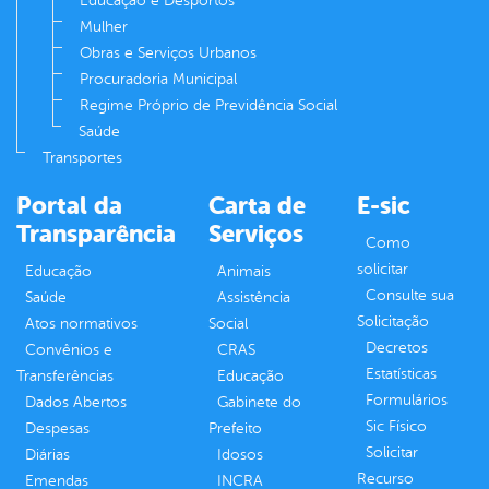
Educação e Desportos
Mulher
Obras e Serviços Urbanos
Procuradoria Municipal
Regime Próprio de Previdência Social
Saúde
Transportes
Portal da
Carta de
E-sic
Transparência
Serviços
Como
solicitar
Educação
Animais
Consulte sua
Saúde
Assistência
Solicitação
Atos normativos
Social
Decretos
Convênios e
CRAS
Estatísticas
Transferências
Educação
Formulários
Dados Abertos
Gabinete do
Sic Físico
Despesas
Prefeito
Solicitar
Diárias
Idosos
Recurso
Emendas
INCRA