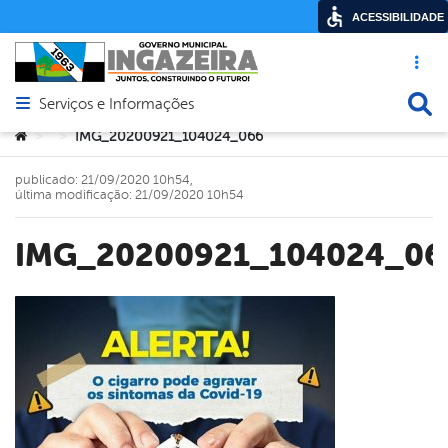
ACESSIBILIDADE
Acesso ráp
Busca
Serviços e Informações
Abrir menu principal de navegação
Você está aqui:
IMG_20200921_104024_066
>
>
publicado: 21/09/2020 10h54,
última modificação: 21/09/2020 10h54
IMG_20200921_104024_06
book
er