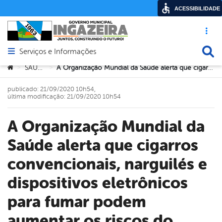
ACESSIBILIDADE
Acesso ráp
Busca
Serviços e Informações
Abrir menu principal de navegação
Você está aqui:
SAÚDE
A Organização Mundial da Saúde alerta que cigarros convencionais, narguilés e dispositivos eletrônicos para fumar podem aumentar os riscos do agravamento do quadro pulmonar de pessoas infectadas pelo Coronavírus. O consumo é prejudicial e os cuidados devem ser redobrados.
>
>
publicado: 21/09/2020 10h54,
última modificação: 21/09/2020 10h54
A Organização Mundial da
Saúde alerta que cigarros
convencionais, narguilés e
dispositivos eletrônicos
para fumar podem
aumentar os riscos do