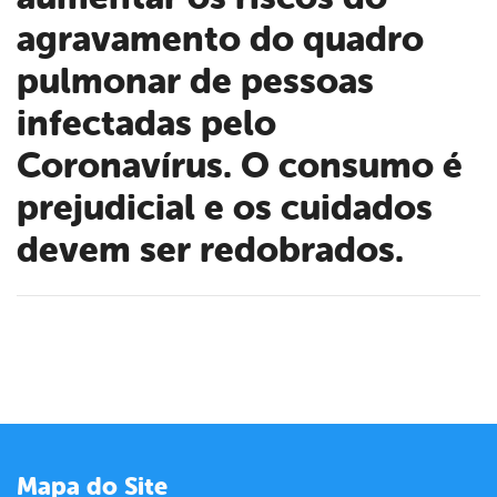
agravamento do quadro
pulmonar de pessoas
infectadas pelo
Coronavírus. O consumo é
prejudicial e os cuidados
devem ser redobrados.
book
er
Mapa do Site