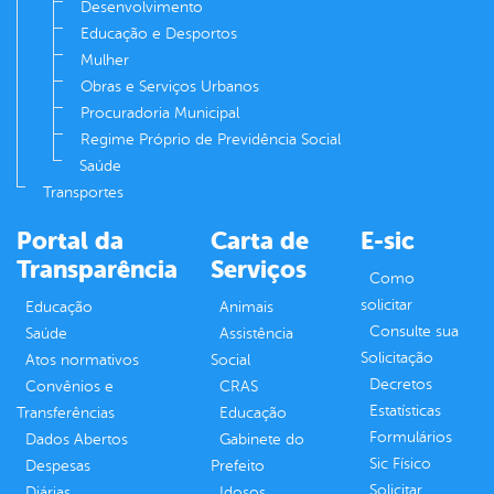
Desenvolvimento
Educação e Desportos
Mulher
Obras e Serviços Urbanos
Procuradoria Municipal
Regime Próprio de Previdência Social
Saúde
Transportes
Portal da
Carta de
E-sic
Transparência
Serviços
Como
solicitar
Educação
Animais
Consulte sua
Saúde
Assistência
Solicitação
Atos normativos
Social
Decretos
Convênios e
CRAS
Estatísticas
Transferências
Educação
Formulários
Dados Abertos
Gabinete do
Sic Físico
Despesas
Prefeito
Solicitar
Diárias
Idosos