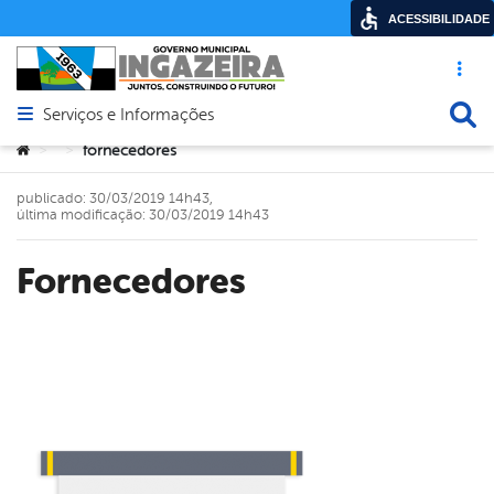
ACESSIBILIDADE
Acesso ráp
Busca
Serviços e Informações
Abrir menu principal de navegação
Você está aqui:
fornecedores
>
>
publicado: 30/03/2019 14h43,
última modificação: 30/03/2019 14h43
fornecedores
book
er