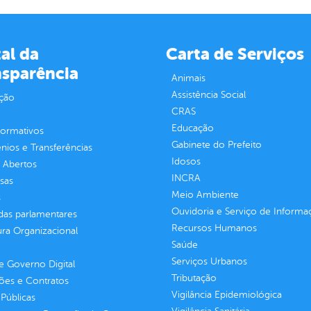
al da
Carta de Serviços
nsparência
Animais
Assistência Social
ção
CRAS
Educação
normativos
Gabinete do Prefeito
ios e Transferências
Idosos
 Abertos
INCRA
sas
Meio Ambiente
s
Ouvidoria e Serviço de Informa
as parlamentares
Recursos Humanos
ura Organizacional
Saúde
Serviços Urbanos
 Governo Digital
Tributação
ções e Contratos
Vigilância Epidemiológica
Públicas