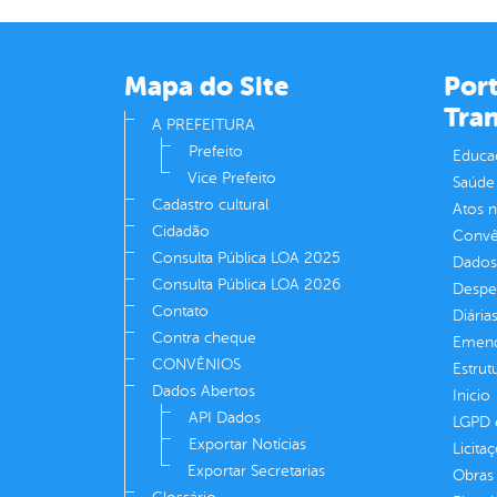
Mapa do Site
Port
Tra
A PREFEITURA
Prefeito
Educa
Vice Prefeito
Saúde
Cadastro cultural
Atos 
Cidadão
Convên
Consulta Pública LOA 2025
Dados
Consulta Pública LOA 2026
Despe
Contato
Diária
Contra cheque
Emend
CONVÊNIOS
Estrut
Dados Abertos
Inicio
API Dados
LGPD e
Exportar Notícias
Licita
Exportar Secretarias
Obras 