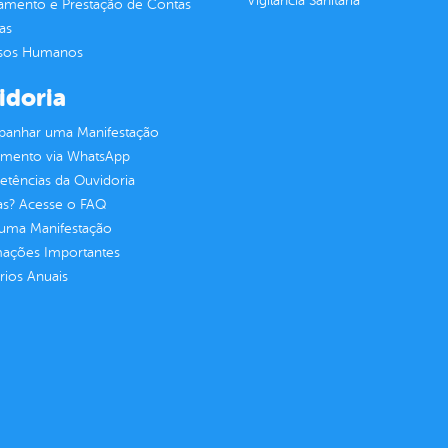
Vigilância Sanitária
jamento e Prestação de Contas
as
sos Humanos
idoria
anhar uma Manifestação
imento via WhatsApp
tências da Ouvidoria
as? Acesse o FAQ
 uma Manifestação
mações Importantes
rios Anuais