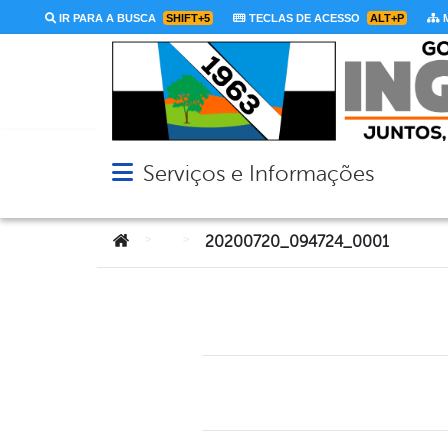
IR PARA A BUSCA
SHIFT+5
TECLAS DE ACESSO
ALT+P
M
Serviços e Informações
Abrir menu principal de navegação
Você está aqui:
>
>
20200720_094724_0001