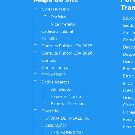
Tra
A PREFEITURA
Prefeito
Educa
Vice Prefeito
Saúde
Cadastro cultural
Atos 
Cidadão
Convên
Consulta Pública LOA 2025
Dados
Consulta Pública LOA 2026
Despe
Contato
Diária
Contra cheque
Emend
CONVÊNIOS
Estrut
Dados Abertos
Inicio
API Dados
LGPD e
Exportar Notícias
Licita
Exportar Secretarias
Obras 
Glossário
Plane
HISTÓRIA DE INGAZEIRA
Receit
LEGISLAÇÃO
Recur
LEIS MUNICIPAIS