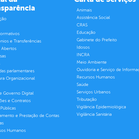
nsparência
Animais
Assistência Social
ção
CRAS
Educação
normativos
Gabinete do Prefeito
ios e Transferências
Idosos
 Abertos
INCRA
sas
Meio Ambiente
s
Ouvidoria e Serviço de Informa
as parlamentares
Recursos Humanos
ura Organizacional
Saúde
Serviços Urbanos
 Governo Digital
Tributação
ções e Contratos
Vigilância Epidemiológica
Públicas
Vigilância Sanitária
jamento e Prestação de Contas
as
sos Humanos