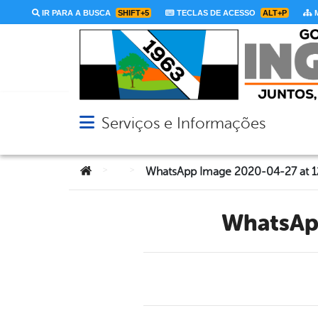
IR PARA A BUSCA
SHIFT+5
TECLAS DE ACESSO
ALT+P
M
Serviços e Informações
Abrir menu principal de navegação
Você está aqui:
>
>
WhatsApp Image 2020-04-27 at 12
WhatsA