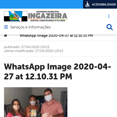
ACESSIBILIDADE
Acesso ráp
Busca
Serviços e Informações
Abrir menu principal de navegação
Você está aqui:
WhatsApp Image 2020-04-27 at 12.10.31 PM
>
>
publicado: 27/04/2020 12h13,
última modificação: 27/04/2020 12h13
WhatsApp Image 2020-04-
27 at 12.10.31 PM
book