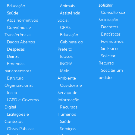
solicitar
Educação
Animais
Consulte sua
Saúde
Assistência
Solicitação
Atos normativos
Social
Decretos
Convênios e
CRAS
Estatísticas
Transferências
Educação
Formulários
Dados Abertos
Gabinete do
Sic Físico
Despesas
Prefeito
Solicitar
Diárias
Idosos
Recurso
Emendas
INCRA
Solicitar um
parlamentares
Meio
pedido
Estrutura
Ambiente
Organizacional
Ouvidoria e
Inicio
Serviço de
LGPD e Governo
Informação
Digital
Recursos
Licitações e
Humanos
Contratos
Saúde
Obras Públicas
Serviços