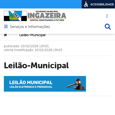
ACESSIBILIDADE
Acesso ráp
Busca
Serviços e Informações
Abrir menu principal de navegação
Você está aqui:
Leilão-Municipal
>
>
publicado: 10/02/2026 13h03,
última modificação: 10/02/2026 13h03
Leilão-Municipal
book
er